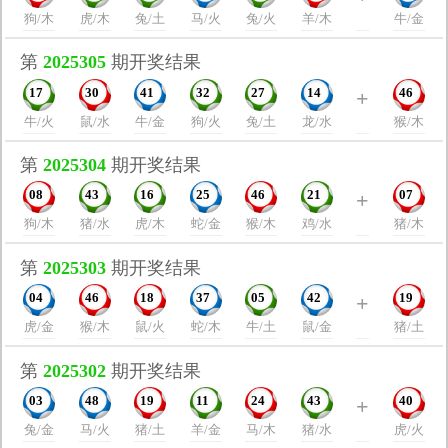
狗/木
虎/木
兔/土
马/火
兔/火
羊/木
牛/金
第
2025305
期开奖结果
17
30
41
32
27
14
+
46
牛/火
鼠/水
牛/金
狗/火
兔/土
龙/水
猴/木
第
2025304
期开奖结果
08
43
16
25
46
21
+
07
狗/木
猪/水
虎/木
蛇/金
猴/木
鸡/水
猪/木
第
2025303
期开奖结果
04
46
18
37
05
42
+
19
虎/金
猴/木
鼠/火
蛇/木
牛/土
鼠/金
猪/土
第
2025302
期开奖结果
03
48
19
11
24
43
+
40
兔/金
马/火
猪/土
羊/金
马/木
猪/水
虎/火