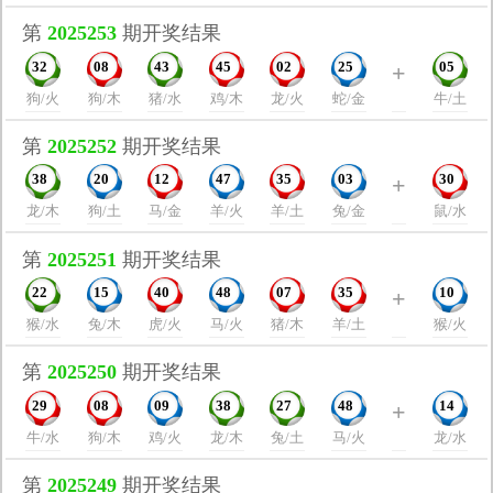
第
2025253
期开奖结果
32
08
43
45
02
25
+
05
狗/火
狗/木
猪/水
鸡/木
龙/火
蛇/金
牛/土
第
2025252
期开奖结果
38
20
12
47
35
03
+
30
龙/木
狗/土
马/金
羊/火
羊/土
兔/金
鼠/水
第
2025251
期开奖结果
22
15
40
48
07
35
+
10
猴/水
兔/木
虎/火
马/火
猪/木
羊/土
猴/火
第
2025250
期开奖结果
29
08
09
38
27
48
+
14
牛/水
狗/木
鸡/火
龙/木
兔/土
马/火
龙/水
第
2025249
期开奖结果