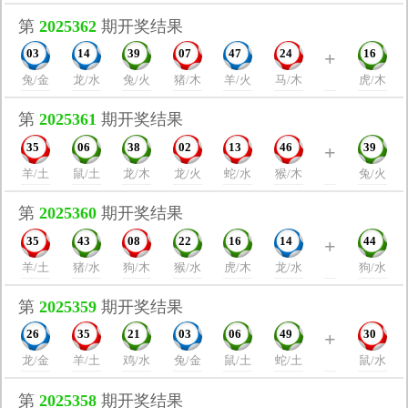
第
2025362
期开奖结果
03
14
39
07
47
24
+
16
兔/金
龙/水
兔/火
猪/木
羊/火
马/木
虎/木
第
2025361
期开奖结果
35
06
38
02
13
46
+
39
羊/土
鼠/土
龙/木
龙/火
蛇/水
猴/木
兔/火
第
2025360
期开奖结果
35
43
08
22
16
14
+
44
羊/土
猪/水
狗/木
猴/水
虎/木
龙/水
狗/水
第
2025359
期开奖结果
26
35
21
03
06
49
+
30
龙/金
羊/土
鸡/水
兔/金
鼠/土
蛇/土
鼠/水
第
2025358
期开奖结果