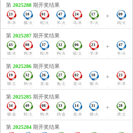
第
2025288
期开奖结果
23
10
01
47
24
17
+
09
羊/木
猴/火
蛇/火
羊/火
马/木
牛/火
鸡/火
第
2025287
期开奖结果
43
08
37
32
06
23
+
47
猪/水
狗/木
蛇/木
狗/火
鼠/土
羊/木
羊/火
第
2025286
期开奖结果
19
32
26
27
02
10
+
23
猪/土
狗/火
龙/金
兔/土
龙/火
猴/火
羊/木
第
2025285
期开奖结果
34
49
08
33
14
31
+
28
猴/金
蛇/土
狗/木
鸡/金
龙/水
猪/火
虎/土
第
2025284
期开奖结果