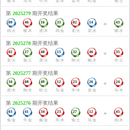
猴/木
马/火
牛/火
龙/水
龙/火
蛇/金
兔/土
第
2025279
期开奖结果
09
46
16
33
02
14
+
43
鸡/火
猴/木
虎/木
鸡/金
龙/火
龙/水
猪/水
第
2025278
期开奖结果
02
27
40
15
32
46
+
35
龙/火
兔/土
虎/火
兔/木
狗/火
猴/木
羊/土
第
2025277
期开奖结果
16
08
49
12
23
26
+
24
虎/木
狗/木
蛇/土
马/金
羊/木
龙/金
马/木
第
2025276
期开奖结果
03
41
34
23
27
12
+
45
兔/金
牛/金
猴/金
羊/木
兔/土
马/金
鸡/木