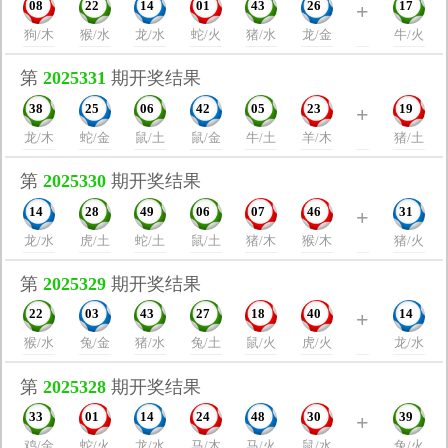
08
22
14
01
43
26
+
17
狗/木
猴/水
龙/水
蛇/火
猪/水
龙/金
牛/火
第
2025331
期开奖结果
38
25
06
42
05
23
+
19
龙/木
蛇/金
鼠/土
鼠/金
牛/土
羊/木
猪/土
第
2025330
期开奖结果
14
28
49
06
07
46
+
31
龙/水
虎/土
蛇/土
鼠/土
猪/木
猴/木
猪/火
第
2025329
期开奖结果
22
03
43
27
18
40
+
14
猴/水
兔/金
猪/水
兔/土
鼠/火
虎/火
龙/水
第
2025328
期开奖结果
33
01
14
24
48
30
+
39
鸡/金
蛇/火
龙/水
马/木
马/火
鼠/水
兔/火