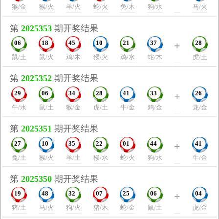
猴/金
猴/火
羊/火
蛇/火
兔/木
狗/水
马/火
第
2025353
期开奖结果
06
18
45
10
21
37
+
28
鼠/土
鼠/火
鸡/木
猴/火
鸡/水
蛇/木
虎/土
第
2025352
期开奖结果
29
06
34
28
41
33
+
26
牛/水
鼠/土
猴/金
虎/土
牛/金
鸡/金
龙/金
第
2025351
期开奖结果
27
10
35
22
01
44
+
41
兔/土
猴/火
羊/土
猴/水
蛇/火
狗/水
牛/金
第
2025350
期开奖结果
19
48
32
07
25
06
+
04
猪/土
马/火
狗/火
猪/木
蛇/金
鼠/土
虎/金