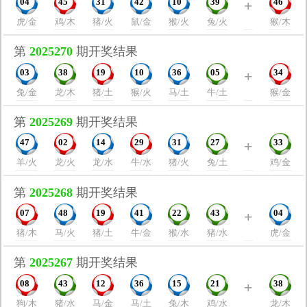
04
45
31
42
10
39
+
46
虎/金
鸡/木
猪/火
鼠/金
猴/火
兔/火
猴/木
第
2025270
期开奖结果
03
38
19
10
36
05
+
34
兔/金
龙/木
猪/土
猴/火
马/土
牛/土
猴/金
第
2025269
期开奖结果
47
02
14
29
31
27
+
33
羊/火
龙/火
龙/水
牛/水
猪/火
兔/土
鸡/金
第
2025268
期开奖结果
07
48
19
41
22
43
+
04
猪/木
马/火
猪/土
牛/金
猴/水
猪/水
虎/金
第
2025267
期开奖结果
08
43
12
36
15
21
+
38
狗/木
猪/水
马/金
马/土
兔/木
鸡/水
龙/木